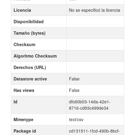
Licencia
No se especificó la licencia
Disponibilidad
Tamaño (bytes)
Checksum
Algoritmo Checksum
Derechos (URL)
Datastore active
False
Has views
False
Id
dfc60b03-14da-42e1-
8716-cd93c499de34
Mimetype
text/csv
Package id
cd131511-1fcd-490b-8bcf-