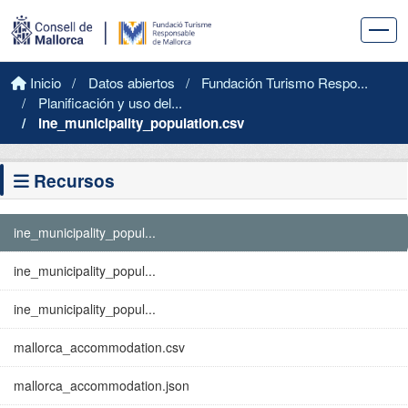
Saltar al contenido principal
Inicio
Datos abiertos
Fundación Turismo Respo...
Planificación y uso del...
ine_municipality_population.csv
Recursos
ine_municipality_popul...
ine_municipality_popul...
ine_municipality_popul...
mallorca_accommodation.csv
mallorca_accommodation.json