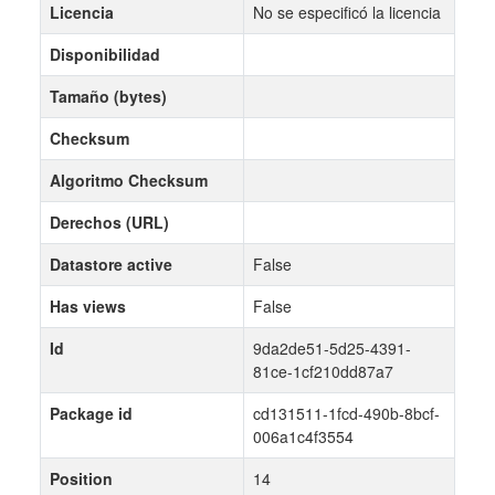
Licencia
No se especificó la licencia
Disponibilidad
Tamaño (bytes)
Checksum
Algoritmo Checksum
Derechos (URL)
Datastore active
False
Has views
False
Id
9da2de51-5d25-4391-
81ce-1cf210dd87a7
Package id
cd131511-1fcd-490b-8bcf-
006a1c4f3554
Position
14