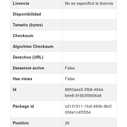
Licencia
No se especificó la licencia
Disponibilidad
Tamaño (bytes)
Checksum
Algoritmo Checksum
Derechos (URL)
Datastore active
False
Has views
False
Id
8850aee5-5fb8-4944-
bee8-916b3f5606a8
Package id
cd131511-1fcd-490b-8bcf-
006a1c4f3554
Position
26