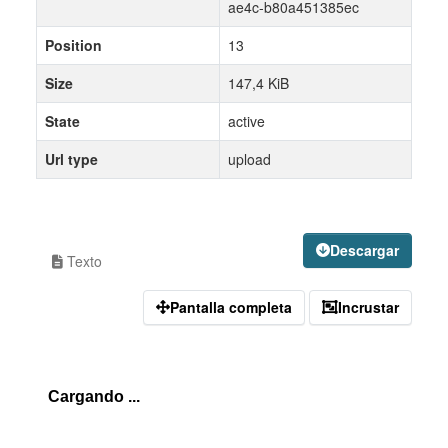
ae4c-b80a451385ec
Position
13
Size
147,4 KiB
State
active
Url type
upload
Descargar
Texto
Pantalla completa
Incrustar