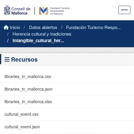
Saltar al contenido principal
Inicio
Datos abiertos
Fundación Turismo Respo...
Herencia cultural y tradiciones
intangible_cultural_her...
Recursos
libraries_in_mallorca.csv
libraries_in_mallorca.json
libraries_in_mallorca.xlsx
cultural_event.csv
cultural_event.json