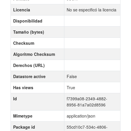
Licencia
No se especificó la licencia
Disponibilidad
Tamaño (bytes)
Checksum
Algoritmo Checksum
Derechos (URL)
Datastore active
False
Has views
True
Id
f7399a08-2349-4882-
8956-81a7a02d8596
Mimetype
application/json
Package id
55cd10c7-534c-4806-