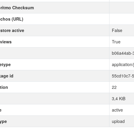
oritmo Checksum
echos (URL)
store active
False
 views
True
b06a44ab-3
etype
application/
age id
55cd10c7-
tion
22
3,4 KiB
e
active
type
upload