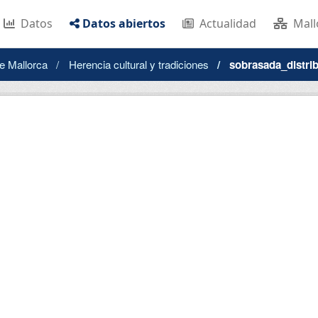
Datos
Datos abiertos
Actualidad
Mall
e Mallorca
Herencia cultural y tradiciones
sobrasada_distrib