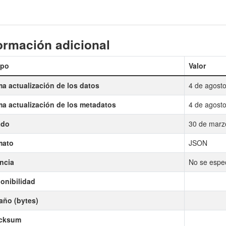
ormación adicional
po
Valor
ma actualización de los datos
4 de agost
ma actualización de los metadatos
4 de agost
ado
30 de marz
mato
JSON
ncia
No se especi
onibilidad
ño (bytes)
cksum