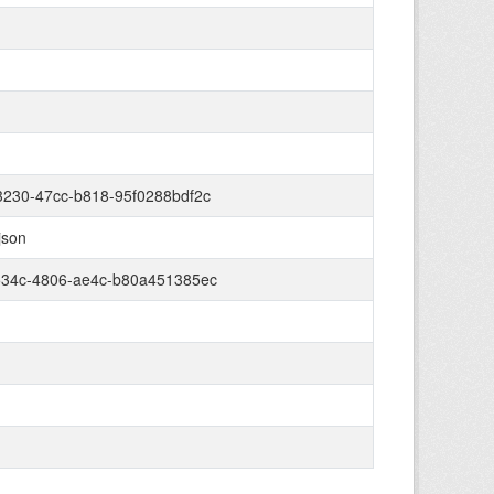
230-47cc-b818-95f0288bdf2c
json
534c-4806-ae4c-b80a451385ec