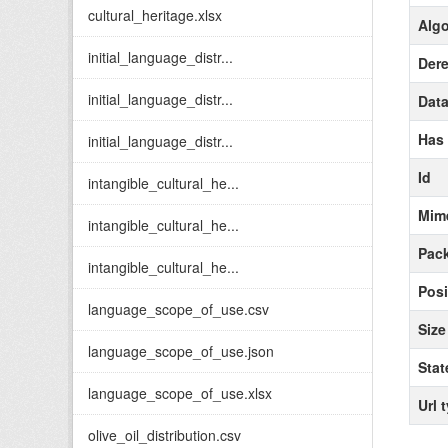
cultural_heritage.xlsx
Alg
initial_language_distr...
Der
initial_language_distr...
Data
Has
initial_language_distr...
Id
intangible_cultural_he...
Mim
intangible_cultural_he...
Pack
intangible_cultural_he...
Posi
language_scope_of_use.csv
Size
language_scope_of_use.json
Stat
language_scope_of_use.xlsx
Url 
olive_oil_distribution.csv