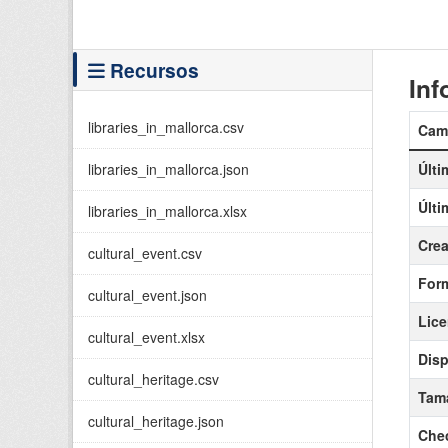
Recursos
Inf
libraries_in_mallorca.csv
Cam
libraries_in_mallorca.json
Últi
Últi
libraries_in_mallorca.xlsx
Cre
cultural_event.csv
For
cultural_event.json
Lice
cultural_event.xlsx
Disp
cultural_heritage.csv
Tama
cultural_heritage.json
Che