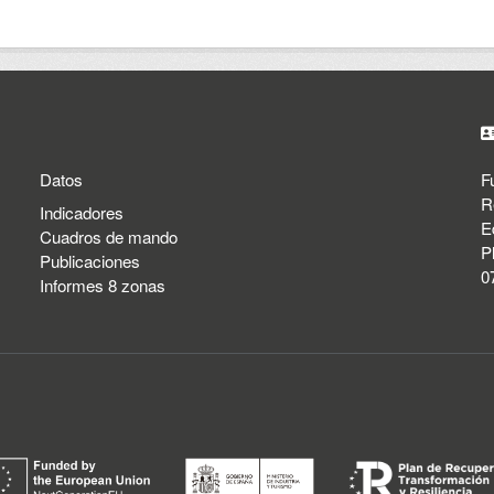
Datos
F
R
Indicadores
E
Cuadros de mando
P
Publicaciones
0
Informes 8 zonas