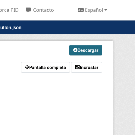
orca PID
Contacto
Español
ution.json
Descargar
Pantalla completa
Incrustar