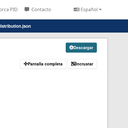
orca PID
Contacto
Español
istribution.json
Descargar
Pantalla completa
Incrustar