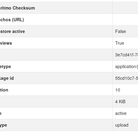
oritmo Checksum
echos (URL)
store active
False
 views
True
3e7cd41f-7
etype
application/
age id
55cd10c7-
tion
10
4 KiB
e
active
type
upload