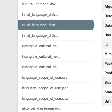
cultural_heritage.xlsx
Alg
initial_language_distr...
Der
initial_language_distr...
Data
Has
initial_language_distr...
Id
intangible_cultural_he...
Mim
intangible_cultural_he...
Pack
intangible_cultural_he...
Posi
language_scope_of_use.csv
Size
language_scope_of_use.json
Stat
language_scope_of_use.xlsx
Url 
olive_oil_distribution.csv