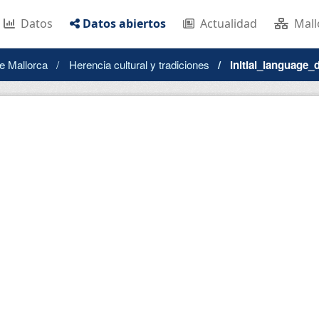
Datos
Datos abiertos
Actualidad
Mall
e Mallorca
Herencia cultural y tradiciones
initial_language_d