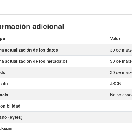
ormación adicional
po
Valor
ma actualización de los datos
30 de marz
ma actualización de los metadatos
30 de marz
ado
30 de marz
mato
JSON
ncia
No se especi
onibilidad
ño (bytes)
cksum