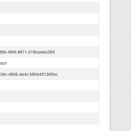
8bb-4f69-8871-21fbca4ec35d
json
534c-4806-ae4c-b80a451385ec