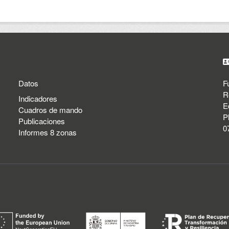
Datos
F
R
Indicadores
E
Cuadros de mando
P
Publicaciones
0
Informes 8 zonas