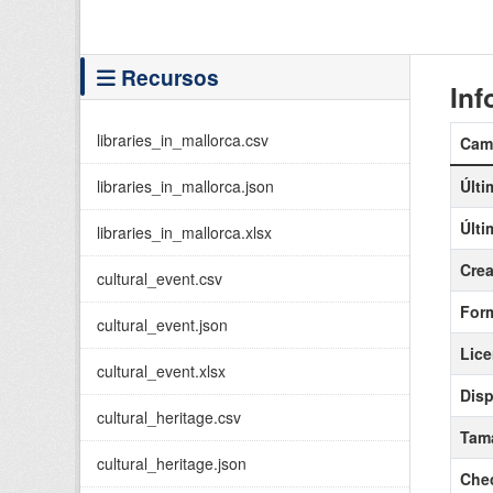
Recursos
Inf
libraries_in_mallorca.csv
Cam
libraries_in_mallorca.json
Últi
Últi
libraries_in_mallorca.xlsx
Cre
cultural_event.csv
For
cultural_event.json
Lice
cultural_event.xlsx
Disp
cultural_heritage.csv
Tama
cultural_heritage.json
Che