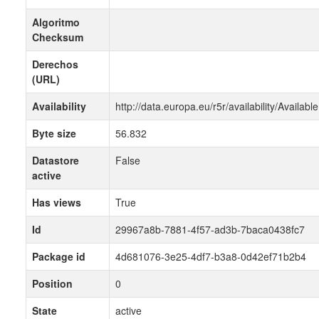
Algoritmo
Checksum
Derechos
(URL)
Availability
http://data.europa.eu/r5r/availability/Available
Byte size
56.832
Datastore
False
active
Has views
True
Id
29967a8b-7881-4f57-ad3b-7baca0438fc7
Package id
4d681076-3e25-4df7-b3a8-0d42ef71b2b4
Position
0
State
active