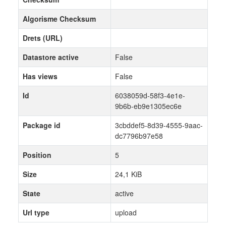
Algorisme Checksum
Drets (URL)
Datastore active
False
Has views
False
Id
6038059d-58f3-4e1e-
9b6b-eb9e1305ec6e
Package id
3cbddef5-8d39-4555-9aac-
dc7796b97e58
Position
5
Size
24,1 KiB
State
active
Url type
upload