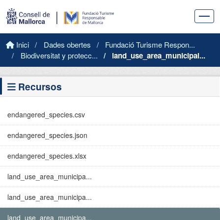
Skip to main content
Inici
Dades obertes
Fundació Turisme Respon...
Biodiversitat y protecc...
land_use_area_municipal...
Recursos
endangered_species.csv
endangered_species.json
endangered_species.xlsx
land_use_area_municipa...
land_use_area_municipa...
land_use_area_municipa...