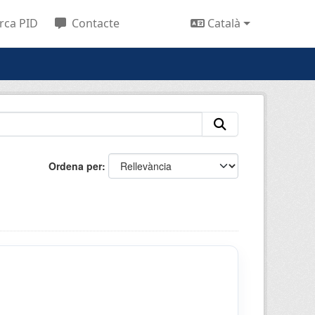
rca PID
Contacte
Català
Ordena per