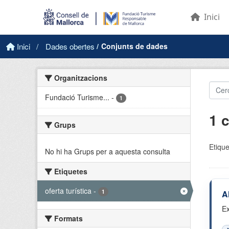
Skip to main content
Inici
Inici
Dades obertes
Conjunts de dades
Organitzacions
Fundació Turisme...
-
1
1 
Grups
Etique
No hi ha Grups per a aquesta consulta
Etiquetes
oferta turística
-
1
A
Ex
Formats