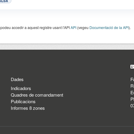
XLSX
odeu accedir a aquest registre usant l'API
API
(vegeu
Documentació de la API
).
Dades
F
R
Indicadors
E
Quadres de comandament
P
Publicacions
0
Informes 8 zones